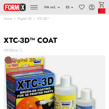
0
Home
Digital 3D
XTC-3D™
XTC-3D™ COAT
XTC3D6oz
ⓘ
Digital 3D