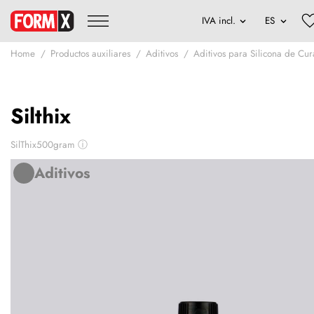
Home
Productos auxiliares
Aditivos
Aditivos para Silicona de Cu
Silthix
SilThix500gram
ⓘ
Aditivos