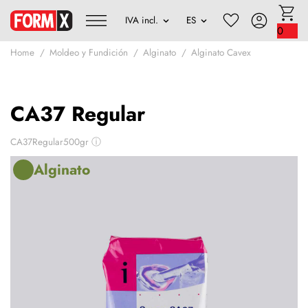
0
Home
Moldeo y Fundición
Alginato
Alginato Cavex
CA37 Regular
CA37Regular500gr
ⓘ
Alginato