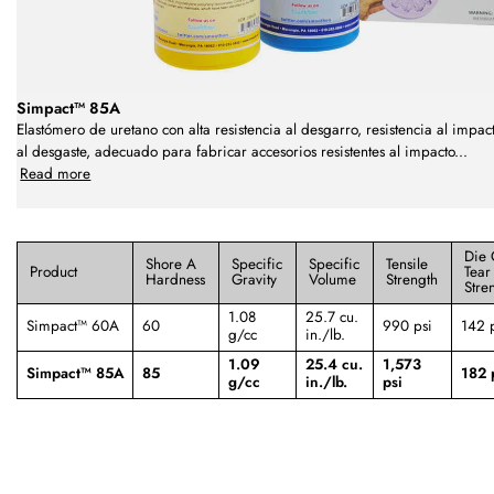
Simpact™ 85A
Elastómero de uretano con alta resistencia al desgarro, resistencia al impac
al desgaste, adecuado para fabricar accesorios resistentes al impacto
...
Read more
Die 
Shore A
Specific
Specific
Tensile
Product
Tear
Hardness
Gravity
Volume
Strength
Stre
1.08
25.7 cu.
Simpact™ 60A
60
990 psi
142 p
g/cc
in./lb.
1.09
25.4 cu.
1,573
Simpact™ 85A
85
182 p
g/cc
in./lb.
psi