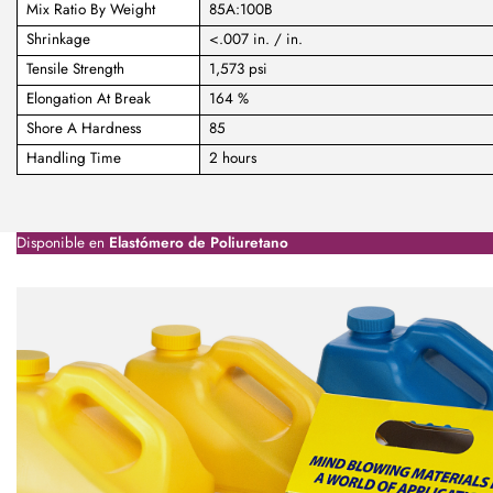
Mix Ratio By Weight
85A:100B
Shrinkage
<.007 in. / in.
Tensile Strength
1,573 psi
Elongation At Break
164 %
Shore A Hardness
85
Handling Time
2 hours
Disponible en
Elastómero de Poliuretano