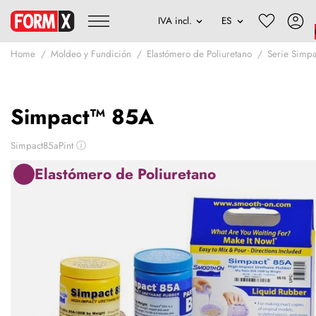
Home
Moldeo y Fundición
Elastómero de Poliuretano
Serie Simp
Simpact™ 85A
Simpact85aPint
ⓘ
Elastómero de Poliuretano