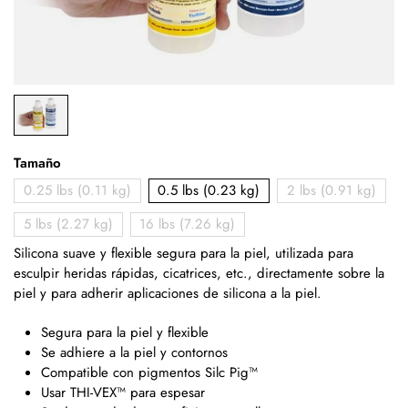
Tamaño
0.25 lbs (0.11 kg)
0.5 lbs (0.23 kg)
2 lbs (0.91 kg)
5 lbs (2.27 kg)
16 lbs (7.26 kg)
Silicona suave y flexible segura para la piel, utilizada para
esculpir heridas rápidas, cicatrices, etc.,
directamente sobre la
piel
y para adherir aplicaciones de silicona a la piel.
Segura para la piel y flexible
Se adhiere a la piel y contornos
Compatible con pigmentos Silc Pig™
Usar THI-VEX™ para espesar