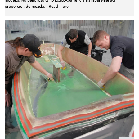
modelos.No peligroso & no tóxicoApariencia transparenteFácil
proporción de mezcla
...
Read more