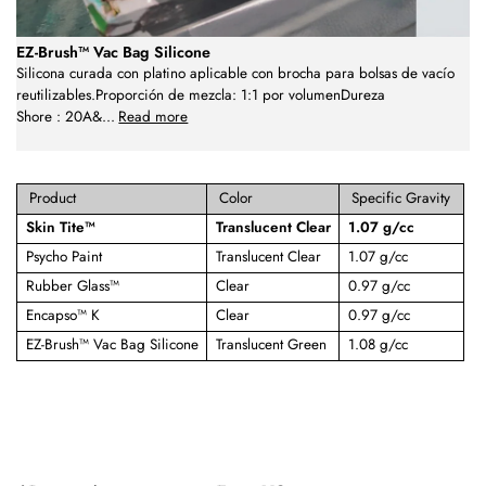
EZ-Brush™ Vac Bag Silicone
Silicona curada con platino aplicable con brocha para bolsas de vacío
reutilizables.Proporción de mezcla: 1:1 por volumenDureza
Shore : 20A&
...
Read more
Product
Color
Specific Gravity
Skin Tite™
Translucent Clear
1.07 g/cc
Psycho Paint
Translucent Clear
1.07 g/cc
Rubber Glass™
Clear
0.97 g/cc
Encapso™ K
Clear
0.97 g/cc
EZ-Brush™ Vac Bag Silicone
Translucent Green
1.08 g/cc