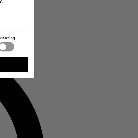
y
.
arketing