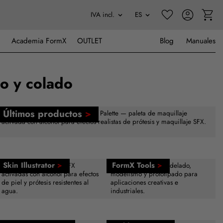
Academia FormX
OUTLET
Blog
Manuales
o y colado
Últimos productos
>
Nuevo — Skin Illustrator Creations Palette — paleta de maquillaje
activada con alcohol para efectos realistas de prótesis y maquillaje SFX.
Skin Illustrator
>
FormX Tools
>
Paletas de maquillaje SFX
Herramientas de modelado,
activadas con alcohol para efectos
modelismo y prototipado para
de piel y prótesis resistentes al
aplicaciones creativas e
agua.
industriales.