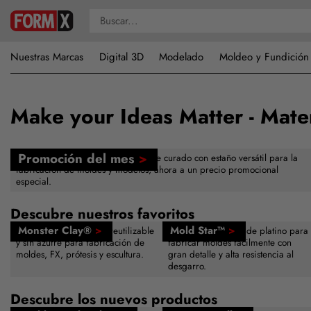
Nuestras Marcas
Digital 3D
Modelado
Moldeo y Fundición
Make your Ideas Matter - Mate
Promoción del mes
>
FormSil 25 — caucho de silicona de curado con estaño versátil para la
fabricación de moldes y modelos, ahora a un precio promocional
especial.
Descubre nuestros favoritos
Monster Clay®
>
Mold Star™
>
Plastilina de modelado reutilizable
Caucho de silicona de platino para
y sin azufre para fabricación de
fabricar moldes fácilmente con
moldes, FX, prótesis y escultura.
gran detalle y alta resistencia al
desgarro.
Descubre los nuevos productos