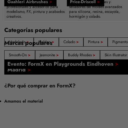
Gaahleri Airbrushes
>
Price-Driscoll
>
Sistemas de aerografía
Agentes desmoldeantes y
profesionales y accesorios para
selladores de moldes avanzados
modelismo, FX, pintura y acabados
para silicona, resina, escayola,
creativos.
hormigón y colado.
Categorías populares
Marcas populares
Modelado
>
Moldeo
>
Colado
>
Pintura
>
Pigment
Smooth-On
>
Jesmonite
>
Buddy Rhodes
>
Skin Illustrato
Nuestras tiendas: Ámsterdam, Barcelona,
Evento: FormX en Playgrounds Eindhoven
>
Madrid
>
¿Por qué comprar en FormX?
Amamos el material