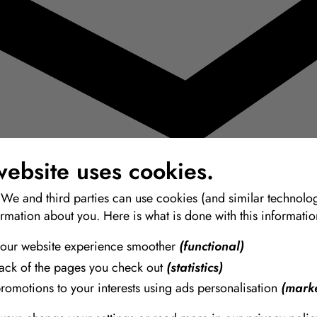
website uses cookies.
 We and third parties can use cookies (and similar technolog
ormation about you. Here is what is done with this informatio
our website experience smoother
(functional)
 de la más alta calidad para modelado, moldes y vaciado.
rack of the pages you check out
(statistics)
promotions to your interests using ads personalisation
(marke