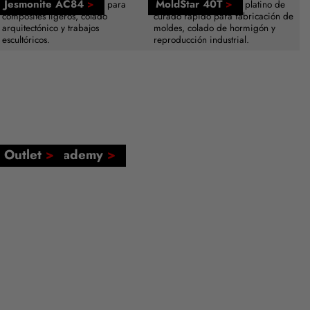
Jesmonite AC84
>
MoldStar 40T
>
Sistema de resina acrílica para
Caucho de silicona de platino de
composites ligeros, colado
curado rápido para fabricación de
arquitectónico y trabajos
moldes, colado de hormigón y
escultóricos.
reproducción industrial.
FormX Academy
Outlet
>
>