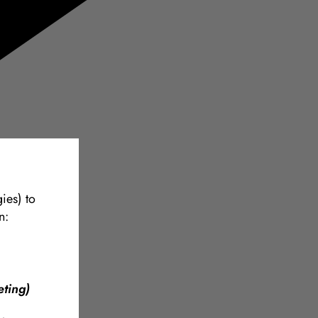
ies) to
n:
ting)