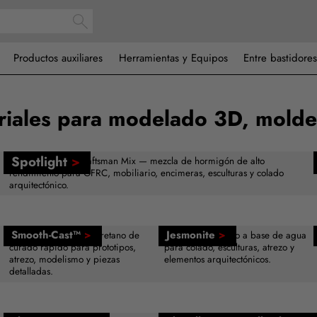
Productos auxiliares
Herramientas y Equipos
Entre bastidores
riales para modelado 3D, molde
Spotlight
>
Buddy Rhodes™ Craftsman Mix — mezcla de hormigón de alto
rendimiento para GFRC, mobiliario, encimeras, esculturas y colado
arquitectónico.
Smooth-Cast™
>
Jesmonite
>
Resina de colada de uretano de
Composite acrílico a base de agua
curado rápido para prototipos,
para colado, esculturas, atrezo y
atrezo, modelismo y piezas
elementos arquitectónicos.
detalladas.